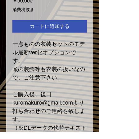
価
￥90,000
格
消費税抜き
カートに追加する
一点ものの衣装セットのモデ
ル最新ver化オプションで
す。
頭の装飾等も衣装の扱いなの
で、ご注意下さい。
ご購入後、後日
kuromakuro@gmail.comより
打ち合わせのご連絡を致しま
す。
（※DLデータの代替テキスト
は、納品物とは関係ないの